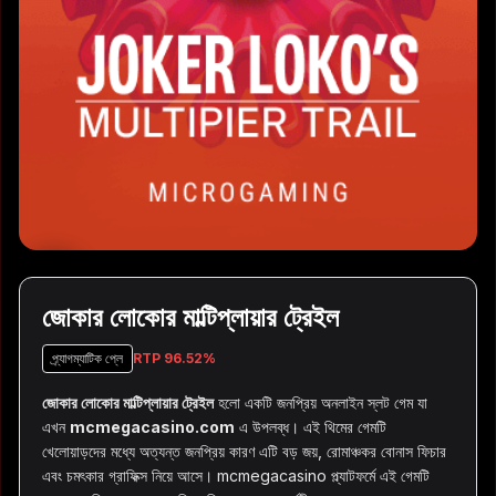
▶
জোকার লোকোর মাল্টিপ্লায়ার ট্রেইল
প্র্যাগম্যাটিক প্লে
RTP 96.52%
জোকার লোকোর মাল্টিপ্লায়ার ট্রেইল
হলো একটি জনপ্রিয় অনলাইন স্লট গেম যা
এখন
mcmegacasino.com
এ উপলব্ধ। এই থিমের গেমটি
খেলোয়াড়দের মধ্যে অত্যন্ত জনপ্রিয় কারণ এটি বড় জয়, রোমাঞ্চকর বোনাস ফিচার
এবং চমৎকার গ্রাফিক্স নিয়ে আসে। mcmegacasino প্ল্যাটফর্মে এই গেমটি