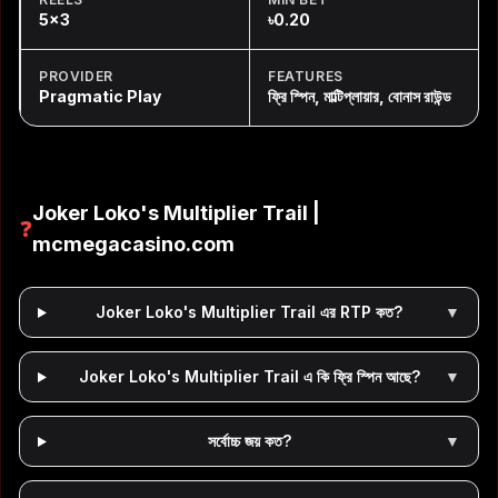
5x3
৳0.20
PROVIDER
FEATURES
Pragmatic Play
ফ্রি স্পিন, মাল্টিপ্লায়ার, বোনাস রাউন্ড
Joker Loko's Multiplier Trail |
❓
mcmegacasino.com
Joker Loko's Multiplier Trail এর RTP কত?
▼
Joker Loko's Multiplier Trail এ কি ফ্রি স্পিন আছে?
▼
সর্বোচ্চ জয় কত?
▼