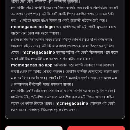
পাবেন সেরা গেমিং অভিজ্ঞতা এবং আকর্ষণীয় পুরস্কার।
কিং আর্থার গেমটি একটি উন্নত মেকানিজম ব্যবহার করে যেখানে খেলোয়াড়রা সহজেই
বড় জয়ের সুযোগ পায়। এই ফিচারটি একটি স্পিনে একাধিক জয়ের সম্ভাবনা তৈরি
করে। গেমটিতে রয়েছে রঙিন সিম্বল যা একটি জাদুকরী পরিবেশ তৈরি করে।
mcmegacasino login
করে আপনি সহজেই এই গেমটি অ্যাক্সেস করতে
পারবেন এবং খেলা শুরু করতে পারবেন।
গেমের বিশেষ ফিচারগুলোর মধ্যে রয়েছে বিভিন্ন বোনাস রাউন্ড যা আপনার জয়ের
সম্ভাবনা বাড়িয়ে দেয়। এই মডিফায়ারগুলো গেমপ্লেকে আরও উত্তেজনাপূর্ণ করে
তোলে।
mcmegacasino
ব্যবহারকারীরা এই গেমটি বিশেষভাবে পছন্দ করেন
কারণ এটি উচ্চ পেআউট এবং ঘন ঘন বোনাস রাউন্ড অফার করে।
mcmegacasino app
ডাউনলোড করে আপনি যেকোনো সময় যেকোনো
জায়গা থেকে কিং আর্থার খেলতে পারবেন। মোবাইল ভার্সনটি ডেস্কটপের মতোই মসৃণ
এবং সব ফিচার সমর্থন করে। গেমটির RTP অনলাইন স্লটের জন্য বেশ ভালো এবং
খেলোয়াড়দের দীর্ঘমেয়াদী জয়ের সম্ভাবনা বাড়ায়।
কিং আর্থার একটি রোমাঞ্চকর গেম যার মানে হলো আপনি বড় জয়ের সুযোগ পাবেন।
ম্যাক্সিমাম উইন পটেনশিয়াল অত্যন্ত আকর্ষণীয় এবং একটি স্পিনে আপনার বাজির
অনেক গুণ পর্যন্ত জিততে পারেন।
mcmegacasino
প্ল্যাটফর্মে এই গেমটি
খেলে অনেক খেলোয়াড় ইতিমধ্যে বড় জয় পেয়েছেন।