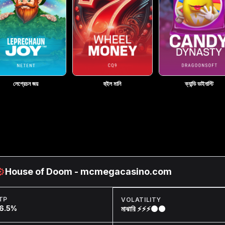
লেপ্রেচন জয়
হুইল মানি
ক্যান্ডি ডাইনাস্টি
⚙️
House of Doom - mcmegacasino.com
TP
VOLATILITY
6.5%
মাঝারি ⚡⚡⚡🌑🌑