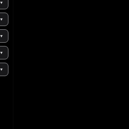
▼
▼
▼
▼
▼