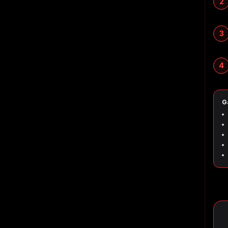
2
3
4
G