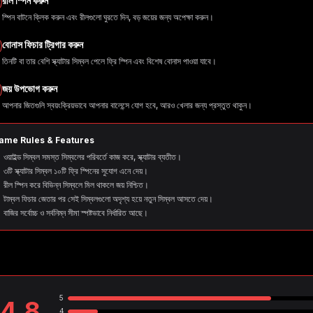
রীল স্পিন করুন
স্পিন বাটনে ক্লিক করুন এবং রীলগুলো ঘুরতে দিন, বড় জয়ের জন্য অপেক্ষা করুন।
বোনাস ফিচার ট্রিগার করুন
তিনটি বা তার বেশি স্ক্যাটার সিম্বল পেলে ফ্রি স্পিন এবং বিশেষ বোনাস পাওয়া যাবে।
জয় উপভোগ করুন
আপনার জিতগুলি স্বয়ংক্রিয়ভাবে আপনার বালেন্সে যোগ হবে, আরও খেলার জন্য প্রস্তুত থাকুন।
ame Rules & Features
ওয়াইল্ড সিম্বল সমস্ত সিম্বলের পরিবর্তে কাজ করে, স্ক্যাটার ব্যতীত।
৩টি স্ক্যাটার সিম্বল ১০টি ফ্রি স্পিনের সুযোগ এনে দেয়।
রীল স্পিন করে বিভিন্ন সিম্বলে মিল থাকলে জয় নিশ্চিত।
টাম্বল ফিচার জেতার পর সেই সিম্বলগুলো অদৃশ্য হয়ে নতুন সিম্বল আসতে দেয়।
বাজির সর্বোচ্চ ও সর্বনিম্ন সীমা স্পষ্টভাবে নির্ধারিত আছে।
5
4.8
4