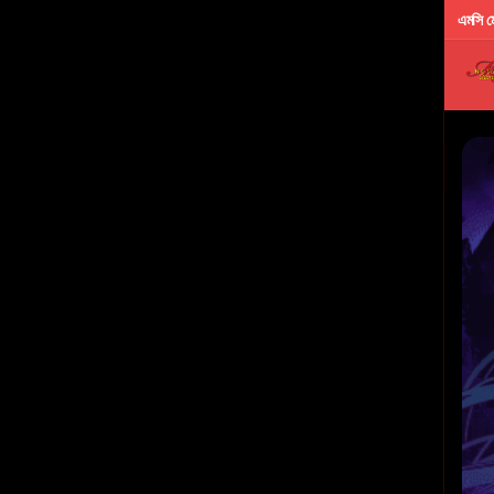
এমসি ম