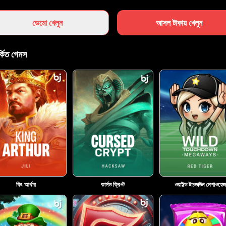
ডেমো খেলুন
আসল টাকায় খেলুন
র্কিত গেমস
কিং আর্থার
কার্সড ক্রিপ্ট
ওয়াইল্ড টাচডাউন মেগাওয়েজ