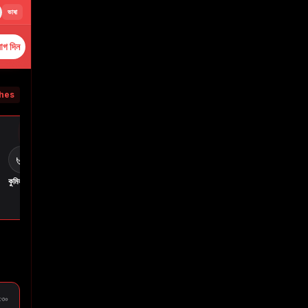
ভাষা
োগ দিন
hes
🎾
বাংলাদেশ ওপেন টেনিস
⚽
সাফ চ্যাম্
🦏
🎾
🎾
🇧🇩
৫ - ৩
কুমিল্লা ক্রুসেডার্স
সায়মা বারি
তানজিলা হাসান
বাংলাদেশ
⏱ ২য় সেট ৪:৩০
:৩০