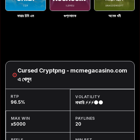
ফায়ার চিবি এম
গুপ্তঘাতক
অনেক ধনী
Cursed Cryptpng - mcmegacasino.com
⚙️
এ খেলুন
RTP
VOLATILITY
96.5%
মাঝারি ⚡⚡⚡🌑🌑
MAX WIN
PAYLINES
x5000
20
REELS
MIN BET