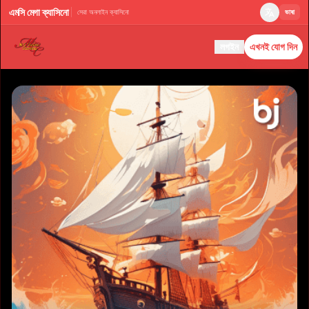
এমসি মেগা ক্যাসিনো
সেরা অনলাইন ক্যাসিনো
ভাষা
লগইন
এখনই যোগ দিন