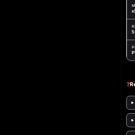
M
x
R
5
P
P
❓
R