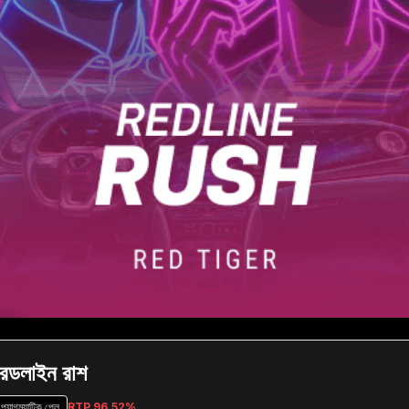
▶
রেডলাইন রাশ
প্র্যাগম্যাটিক প্লে
RTP 96.52%