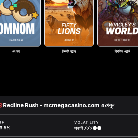
ওম নম
ফিফটি লায়ন্স
রিগলিস ওয়ার্ল্ড
⚙️
Redline Rush - mcmegacasino.com এ খেলুন
TP
VOLATILITY
6.5%
মাঝারি ⚡⚡⚡🌑🌑