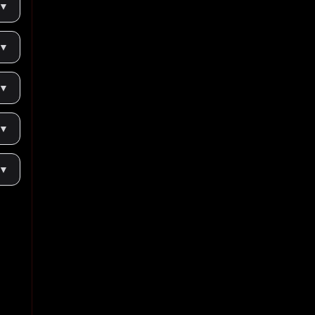
▼
▼
▼
▼
▼