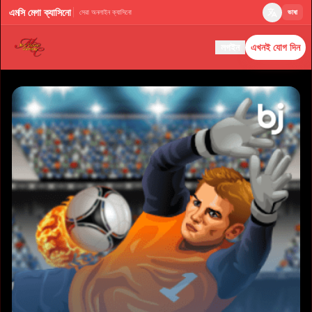
এমসি মেগা ক্যাসিনো
সেরা অনলাইন ক্যাসিনো
ভাষা
লগইন
এখনই যোগ দিন