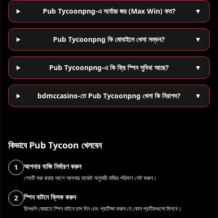
Pub Tycoonpng-এ সর্বোচ্চ জয় (Max Win) কত?
▼
Pub Tycoonpng কি মোবাইলে খেলা সম্ভব?
▼
Pub Tycoonpng-এ কি ফ্রি স্পিন সুবিধা আছে?
▼
bdmccasino-তে Pub Tycoonpng খেলা কি নিরাপদ?
▼
কিভাবে Pub Tycoon খেলবেন
আপনার বাজি নির্ধারণ করুন
1
গেমটি শুরু করার আগে আপনার বাজেট অনুযায়ী বাজির পরিমাণ সেট করুন।
স্পিন বাটনে ক্লিক করুন
2
রিলগুলি ঘোরাতে স্পিন বাটনে চাপ দিন এবং প্রতীক্ষা করুন যে কোন প্রতীকগুলো মিলবে।