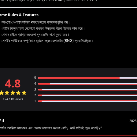
ame Rules & Features
সবগুলো পে-লাইন সক্রিয় থাকলে জয়ের সম্ভাবনা বৃদ্ধি পায়।
ওয়াইল্ড সিম্বল অন্য যেকোনো সাধারণ সিম্বলের বিকল্প হিসেবে কাজ করে।
বোনাস রাউন্ডে প্রাপ্ত জয়গুলো মূল বেটের সাথে যুক্ত হবে।
গেমটির আউটকাম সম্পূর্ণভাবে র‍্যান্ডম নম্বর জেনারেটর (RNG) দ্বারা নিয়ন্ত্রিত।
5
4.8
4
3
⭐⭐⭐⭐⭐
2
1247 Reviews
1
*if
2023
মটির গ্রাফিক্স অসাধারণ এবং জেতার সম্ভাবনা অনেক বেশি। আমি সত্যিই পছন্দ করেছি।”