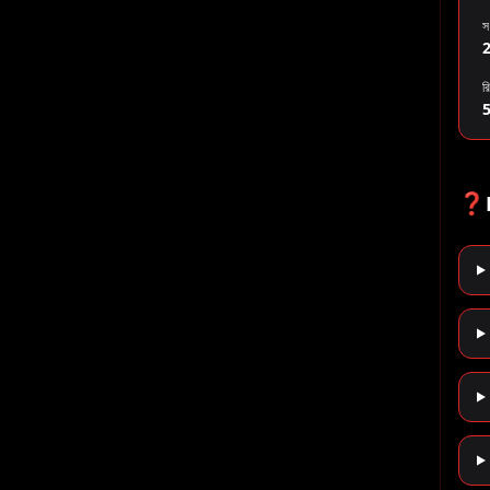
স
র
❓