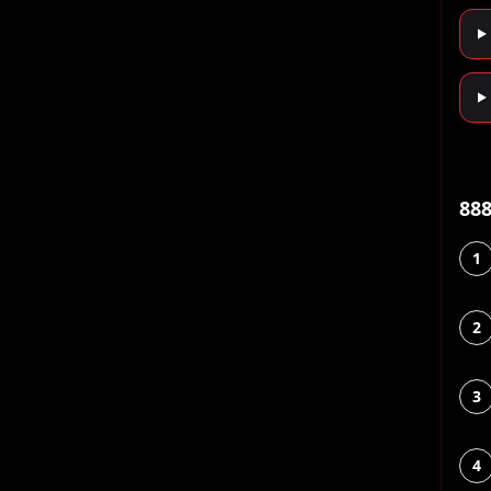
888
1
2
3
4