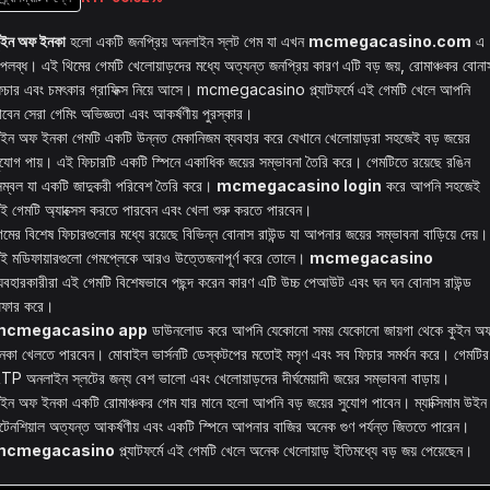
ুইন অফ ইনকা
হলো একটি জনপ্রিয় অনলাইন স্লট গেম যা এখন
mcmegacasino.com
এ
পলব্ধ। এই থিমের গেমটি খেলোয়াড়দের মধ্যে অত্যন্ত জনপ্রিয় কারণ এটি বড় জয়, রোমাঞ্চকর বোনা
িচার এবং চমৎকার গ্রাফিক্স নিয়ে আসে। mcmegacasino প্ল্যাটফর্মে এই গেমটি খেলে আপনি
াবেন সেরা গেমিং অভিজ্ঞতা এবং আকর্ষণীয় পুরস্কার।
ুইন অফ ইনকা গেমটি একটি উন্নত মেকানিজম ব্যবহার করে যেখানে খেলোয়াড়রা সহজেই বড় জয়ের
ুযোগ পায়। এই ফিচারটি একটি স্পিনে একাধিক জয়ের সম্ভাবনা তৈরি করে। গেমটিতে রয়েছে রঙিন
িম্বল যা একটি জাদুকরী পরিবেশ তৈরি করে।
mcmegacasino login
করে আপনি সহজেই
ই গেমটি অ্যাক্সেস করতে পারবেন এবং খেলা শুরু করতে পারবেন।
েমের বিশেষ ফিচারগুলোর মধ্যে রয়েছে বিভিন্ন বোনাস রাউন্ড যা আপনার জয়ের সম্ভাবনা বাড়িয়ে দেয়।
ই মডিফায়ারগুলো গেমপ্লেকে আরও উত্তেজনাপূর্ণ করে তোলে।
mcmegacasino
্যবহারকারীরা এই গেমটি বিশেষভাবে পছন্দ করেন কারণ এটি উচ্চ পেআউট এবং ঘন ঘন বোনাস রাউন্ড
ফার করে।
mcmegacasino app
ডাউনলোড করে আপনি যেকোনো সময় যেকোনো জায়গা থেকে কুইন অ
নকা খেলতে পারবেন। মোবাইল ভার্সনটি ডেস্কটপের মতোই মসৃণ এবং সব ফিচার সমর্থন করে। গেমটির
TP অনলাইন স্লটের জন্য বেশ ভালো এবং খেলোয়াড়দের দীর্ঘমেয়াদী জয়ের সম্ভাবনা বাড়ায়।
ুইন অফ ইনকা একটি রোমাঞ্চকর গেম যার মানে হলো আপনি বড় জয়ের সুযোগ পাবেন। ম্যাক্সিমাম উইন
টেনশিয়াল অত্যন্ত আকর্ষণীয় এবং একটি স্পিনে আপনার বাজির অনেক গুণ পর্যন্ত জিততে পারেন।
mcmegacasino
প্ল্যাটফর্মে এই গেমটি খেলে অনেক খেলোয়াড় ইতিমধ্যে বড় জয় পেয়েছেন।