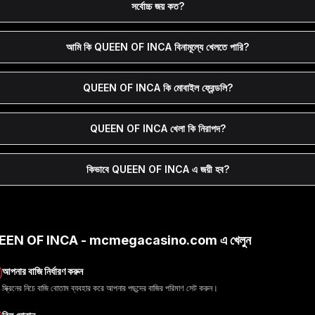
সর্বোচ্চ জয় কত?
আমি কি QUEEN OF INCA বিনামূল্যে খেলতে পারি?
QUEEN OF INCA কি মোবাইল ফ্রেন্ডলি?
QUEEN OF INCA খেলা কি নিরাপদ?
কিভাবে QUEEN OF INCA এ জয়ী হব?
EN OF INCA - mcmegacasino.com এ খেলুন
আপনার বাজি নির্ধারণ করুন
স্ক্রিনের নিচে বাজি বোতাম ব্যবহার করে আপনার পছন্দের বাজির পরিমাণ সেট করুন।