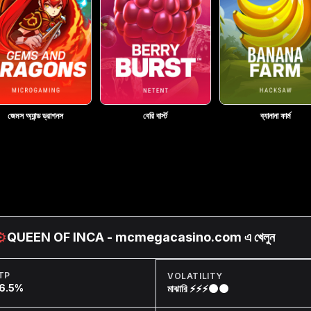
জেমস অ্যান্ড ড্রাগনস
বেরি বার্স্ট
ব্যানানা ফার্ম
⚙️
QUEEN OF INCA - mcmegacasino.com এ খেলুন
TP
VOLATILITY
6.5%
মাঝারি ⚡⚡⚡🌑🌑