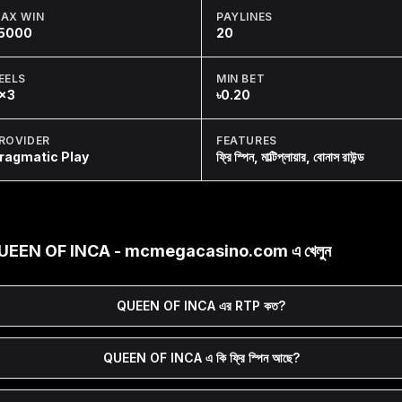
AX WIN
PAYLINES
5000
20
EELS
MIN BET
x3
৳0.20
ROVIDER
FEATURES
ragmatic Play
ফ্রি স্পিন, মাল্টিপ্লায়ার, বোনাস রাউন্ড
UEEN OF INCA - mcmegacasino.com এ খেলুন
QUEEN OF INCA এর RTP কত?
QUEEN OF INCA এ কি ফ্রি স্পিন আছে?