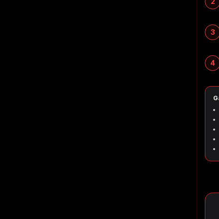
2
3
4
G