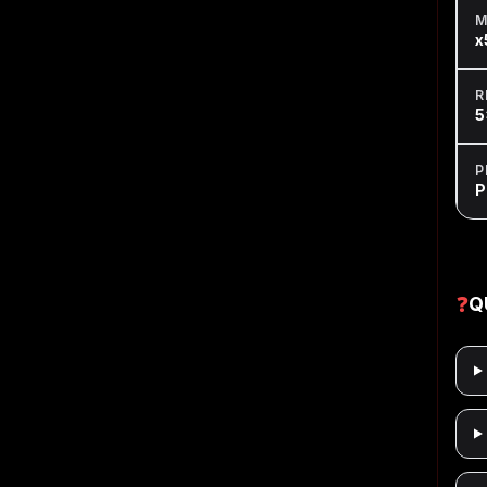
M
x
R
5
P
P
❓
Q