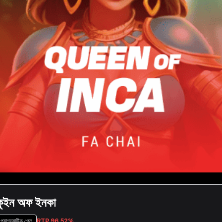
▶
কুইন অফ ইনকা
প্র্যাগম্যাটিক প্লে
RTP 96.52%