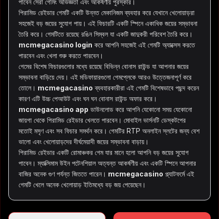
পাবেন সেরা গেমিং অভিজ্ঞতা এবং আকর্ষণীয় পুরস্কার।
পিরামিড রেইডার গেমটি একটি উন্নত মেকানিজম ব্যবহার করে যেখানে খেলোয়াড়রা
সহজেই বড় জয়ের সুযোগ পায়। এই ফিচারটি একটি স্পিনে একাধিক জয়ের সম্ভাবনা
তৈরি করে। গেমটিতে রয়েছে রঙিন সিম্বল যা একটি জাদুকরী পরিবেশ তৈরি করে।
mcmegacasino login
করে আপনি সহজেই এই গেমটি অ্যাক্সেস করতে
পারবেন এবং খেলা শুরু করতে পারবেন।
গেমের বিশেষ ফিচারগুলোর মধ্যে রয়েছে বিভিন্ন বোনাস রাউন্ড যা আপনার জয়ের
সম্ভাবনা বাড়িয়ে দেয়। এই মডিফায়ারগুলো গেমপ্লেকে আরও উত্তেজনাপূর্ণ করে
তোলে।
mcmegacasino
ব্যবহারকারীরা এই গেমটি বিশেষভাবে পছন্দ করেন
কারণ এটি উচ্চ পেআউট এবং ঘন ঘন বোনাস রাউন্ড অফার করে।
mcmegacasino app
ডাউনলোড করে আপনি যেকোনো সময় যেকোনো
জায়গা থেকে পিরামিড রেইডার খেলতে পারবেন। মোবাইল ভার্সনটি ডেস্কটপের
মতোই মসৃণ এবং সব ফিচার সমর্থন করে। গেমটির RTP অনলাইন স্লটের জন্য বেশ
ভালো এবং খেলোয়াড়দের দীর্ঘমেয়াদী জয়ের সম্ভাবনা বাড়ায়।
পিরামিড রেইডার একটি রোমাঞ্চকর গেম যার মানে হলো আপনি বড় জয়ের সুযোগ
পাবেন। ম্যাক্সিমাম উইন পটেনশিয়াল অত্যন্ত আকর্ষণীয় এবং একটি স্পিনে আপনার
বাজির অনেক গুণ পর্যন্ত জিততে পারেন।
mcmegacasino
প্ল্যাটফর্মে এই
গেমটি খেলে অনেক খেলোয়াড় ইতিমধ্যে বড় জয় পেয়েছেন।