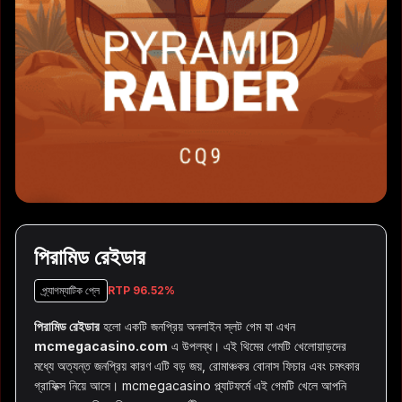
▶
পিরামিড রেইডার
প্র্যাগম্যাটিক প্লে
RTP 96.52%
পিরামিড রেইডার
হলো একটি জনপ্রিয় অনলাইন স্লট গেম যা এখন
mcmegacasino.com
এ উপলব্ধ। এই থিমের গেমটি খেলোয়াড়দের
মধ্যে অত্যন্ত জনপ্রিয় কারণ এটি বড় জয়, রোমাঞ্চকর বোনাস ফিচার এবং চমৎকার
গ্রাফিক্স নিয়ে আসে। mcmegacasino প্ল্যাটফর্মে এই গেমটি খেলে আপনি