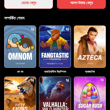
ডেমো খেলুন
আসল টাকায় খেলুন
সম্পর্কিত গেমস
ওম নম
ফ্যাংট্যাস্টিক ফ্রিস্পিনস
অ্যাজটেকা