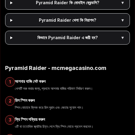
Pyramid Raider কি মোবাইল ফ্রেন্ডলি?
▼
Pyramid Raider খেলা কি নিরাপদ?
▼
কিভাবে Pyramid Raider এ জয়ী হব?
▼
Pyramid Raider - mcmegacasino.com
আপনার বাজি সেট করুন
1
খেলাটি শুরু করার জন্য, প্রথমে আপনার বাজির পরিমাণ নির্ধারণ করুন।
রিল স্পিন করুন
2
স্পিন বোতামে ক্লিক করে রিল ঘুরান এবং জেতার সুযোগ পান।
ফ্রি স্পিন সক্রিয় করুন
3
৩টি বা ততোধিক স্ক্যাটার চিহ্ন পেলে ফ্রি স্পিন মোডে প্রবেশ করবেন।